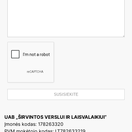
UAB „ŠIRVINTOS VERSLUI IR LAISVALAIKIUI“
Įmonės kodas: 178263320
PVM mokėtojo kodas: LT782633219