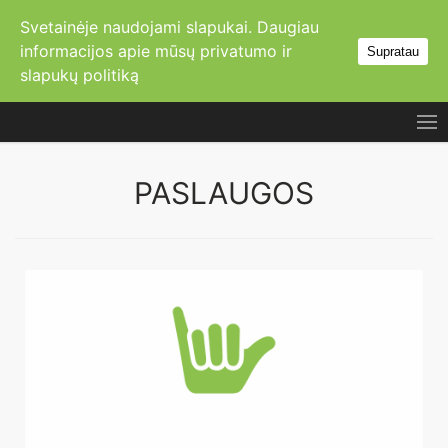
Svetainėje naudojami slapukai. Daugiau
informacijos apie mūsų
privatumo ir
Supratau
slapukų politiką
PASLAUGOS