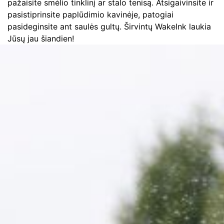
pažaisite smėlio tinklinį ar stalo tenisą. Atsigaivinsite ir
pasistiprinsite paplūdimio kavinėje, patogiai
pasideginsite ant saulės gultų. Širvintų WakeInk laukia
Jūsų jau šiandien!