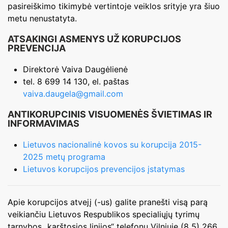
pasireiškimo tikimybė vertintoje veiklos srityje yra šiuo
metu nenustatyta.
ATSAKINGI ASMENYS UŽ KORUPCIJOS
PREVENCIJA
Direktorė Vaiva Daugėlienė
tel. 8 699 14 130, el. paštas
vaiva.daugela@gmail.com
ANTIKORUPCINIS VISUOMENĖS ŠVIETIMAS IR
INFORMAVIMAS
Lietuvos nacionalinė kovos su korupcija 2015-
2025 metų programa
Lietuvos korupcijos prevencijos įstatymas
Apie korupcijos atvejį (-us) galite pranešti visą parą
veikiančiu Lietuvos Respublikos specialiųjų tyrimų
tarnybos „karštosios linijos“ telefonu Vilniuje (8 5) 266