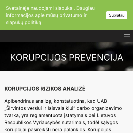
Svetainėje naudojami slapukai. Daugiau
informacijos apie mūsų
privatumo ir
Supratau
slapukų politiką
KORUPCIJOS PREVENCIJA
KORUPCIJOS RIZIKOS ANALIZĖ
Apibendrinus analizę, konstatuotina, kad UAB
„Širvintos verslui ir laisvalaikiui“ darbo organizavimo
tvarka, yra reglamentuota įstatymais bei Lietuvos
Respublikos Vyriausybės nutarimais, todėl sąlygos
korupcijai pasireikšti nėra palankios. Korupcijos