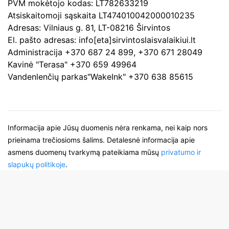
PVM mokėtojo kodas: LT782633219
Atsiskaitomoji sąskaita LT474010042000010235
Adresas: Vilniaus g. 81, LT-08216 Širvintos
El. pašto adresas: info[eta]sirvintoslaisvalaikiui.lt
Administracija +370 687 24 899, +370 671 28049
Kavinė "Terasa" +370 659 49964
Vandenlenčių parkas"WakeInk" +370 638 85615
Informacija apie Jūsų duomenis nėra renkama, nei kaip nors
prieinama trečiosioms šalims. Detalesnė informacija apie
asmens duomenų tvarkymą pateikiama mūsų
privatumo ir
slapukų politikoje
.