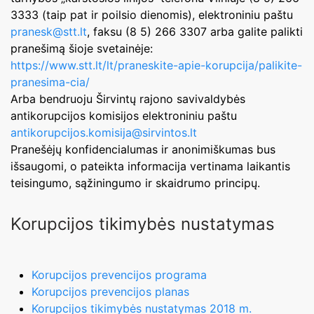
3333 (taip pat ir poilsio dienomis), elektroniniu paštu
pranesk@stt.lt
, faksu (8 5) 266 3307 arba galite palikti
pranešimą šioje svetainėje:
https://www.stt.lt/lt/praneskite-apie-korupcija/palikite-
pranesima-cia/
Arba bendruoju Širvintų rajono savivaldybės
antikorupcijos komisijos elektroniniu paštu
antikorupcijos.komisija@sirvintos.lt
Pranešėjų konfidencialumas ir anonimiškumas bus
išsaugomi, o pateikta informacija vertinama laikantis
teisingumo, sąžiningumo ir skaidrumo principų.
Korupcijos tikimybės nustatymas
Korupcijos prevencijos programa
Korupcijos prevencijos planas
Korupcijos tikimybės nustatymas 2018 m.